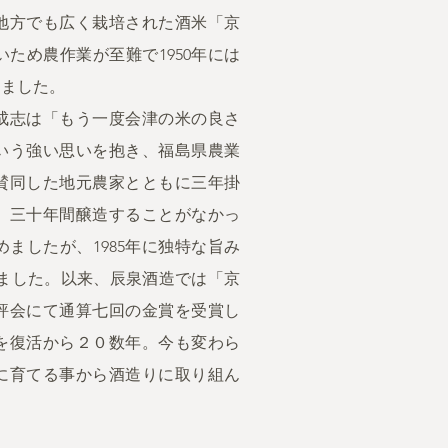
地方でも広く栽培された酒米「京
ため農作業が至難で1950年には
りました。
山成志は「もう一度会津の米の良さ
いう強い思いを抱き、福島県農業
賛同した地元農家とともに三年掛
。三十年間醸造することがなかっ
ましたが、1985年に独特な旨み
しました。以来、辰泉酒造では「京
評会にて通算七回の金賞を受賞し
を復活から２０数年。今も変わら
に育てる事から酒造りに取り組ん