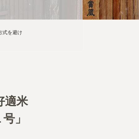
方式を避け
好適米
１号」