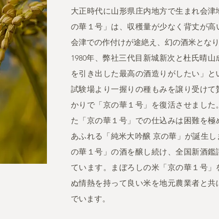
大正時代に山形県庄内地方で生まれ会津
の華１号」は、収穫量が少なく背丈が高い
会津での作付けが途絶え、幻の酒米とな
1980年、弊社三代目新城新次と杜氏晴
を引き出した最高の酒造りがしたい」と
試験場より一握りの種もみを譲り受けて
かりで「京の華１号」を復活させました
た「京の華１号」での仕込みは困難を極め
あふれる「純米大吟醸 京の華」が誕生
の華１号」の酒を醸し続け、全国新酒鑑
ています。まぼろしの米「京の華１号」
ぬ情熱を持って良い米を地元農業者と共
でいます。