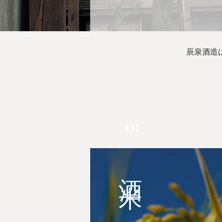
辰泉酒造
01
​酒米