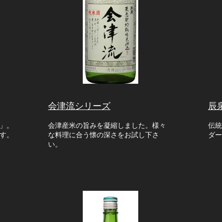
会津流シリーズ
辰
」
。
会津産米の旨みを凝縮しました。様々
伝統
す。
な料理に合う懐の深さをお試し下さ
ダー
い。