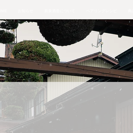
OME
お知らせ
辰泉酒造について
ペアリングレシピ
商
​辰泉のこだわり