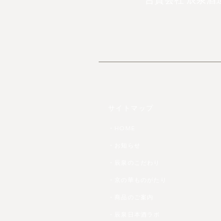
サイトマップ
・HOME
・お知らせ
・辰泉のこだわり
・京の華ものがたり
・商品のご案内
・辰泉日本酒ラボ