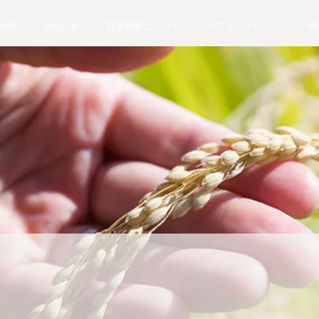
OME
お知らせ
辰泉酒造について
ペアリングレシピ
商
京の華１号ものがた