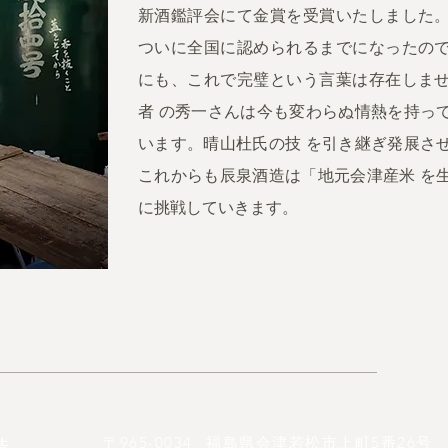
新酒鑑評会にて金賞を受賞いたしました
ついに全国に認められるまでになったの
にも、これで完璧という言葉は存在しま
者 の秀一さんは今も変わらぬ情熱を持っ
います。晴山杜氏の技 を引き継ぎ発展さ
これからも辰泉酒造は「地元会津産米 を
に挑戦していきます。
〒965-0034
福島県会津若松市上町5番26号
造