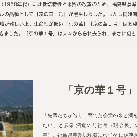
代（1950年代）には栽培特性と米質の改善のため、福島県農
ルの品種として「京の華１号」が誕生しました。しかし同時
培が難しい上、生産性が低い「京の華」「京の華１号」は会
きました。「京の華１号」は人々から忘れ去られ、まさに幻と
「京の華１号」
「先輩たちが造り、育てた会津の米と酒
たい」と辰泉 酒造の前社長（現会長）の
年）、福島県農業試験場にわずか に保存