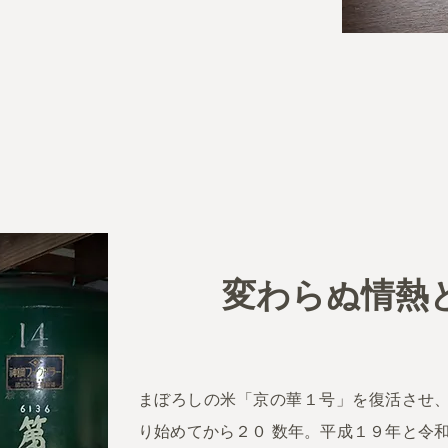
変わらぬ情熱
まぼろしの米「京の華１号」を復活させ
り始めてから２０ 数年。平成１９年と令