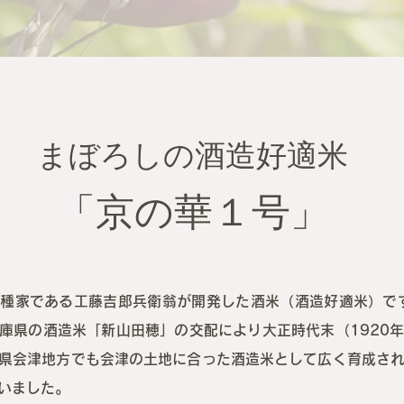
まぼろしの酒造好適米
「京の華１号」
種家である工藤吉郎兵衛翁が開発した酒米（酒造好適米）で
庫県の酒造米「新山田穂」の交配により大正時代末（1920
県会津地方でも会津の土地に合った酒造米として広く育成さ
いました。