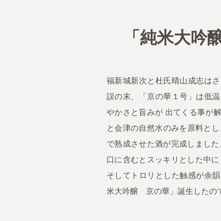
「純米大吟醸
福新城新次と杜氏晴山成志はさ
誤の末、「京の華１号」は低温
やかさと旨みが 出てくる事が
と会津の自然水のみを原料とし、低
で熟成させた酒が完成しました
口に含むとスッキリとした中に
そしてトロリとした触感が余韻
米大吟醸 京の華」誕生したの