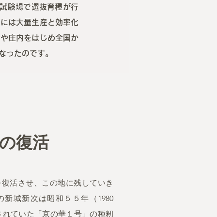
業試験場で選抜育種が行
期には大量生産と効率化
津や庄内をはじめ全国か
なったのです。
の復活
を復活させ、この地に残していき
新城新次は昭和５５年（1980
されていた「京の華１号」の種籾