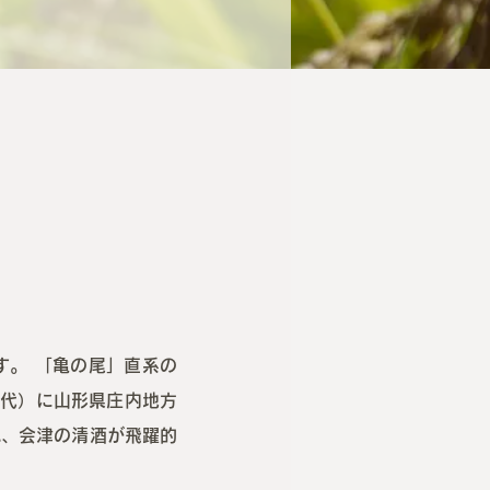
す。 「亀の尾」直系の
年代）に山形県庄内地方
れ、会津の清酒が飛躍的