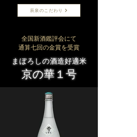
辰泉のこだわり
全国新酒鑑評会にて
通算七回の金賞を受賞
まぼろしの酒造好適米
京の華１号