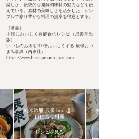
楽しさ、伝統的な発酵調味料の魅力などを伝
えている。素材の美味しさを活かした、シン
プルで彩り豊かな料理の提案を得意とする。
［著書］
手軽においしく発酵食のレシピ（成美堂出
版）
いつものお酒を100倍おいしくする 最強おつ
まみ事典（西東社）
https://www.harukamano-jozo.com
純米吟醸 辰泉 Sec 超辛
純米大吟醸 京の華
口に合う料理
レシピを見る