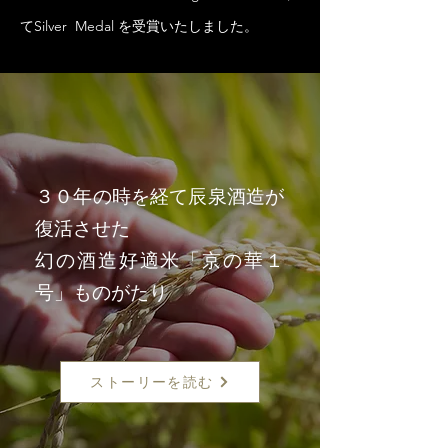
てSilver Medal を受賞いたしました。
３０年の時を経て辰泉酒造が
復活させた
幻の酒造好適米「京の華１
号」ものがたり
ストーリーを読む